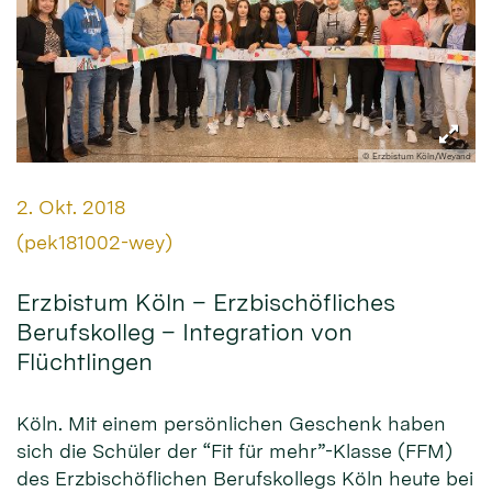
© Erzbistum Köln/Weyand
Datum:
2. Okt. 2018
Von:
(pek181002-wey)
Erzbistum Köln – Erzbischöfliches
Berufskolleg – Integration von
Flüchtlingen
Köln. Mit einem persönlichen Geschenk haben
sich die Schüler der “Fit für mehr”-Klasse (FFM)
des Erzbischöflichen Berufskollegs Köln heute bei