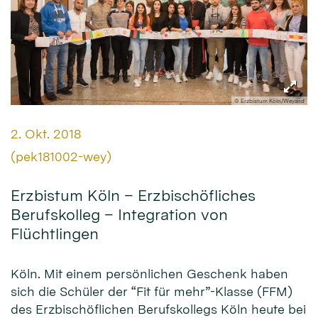
© Erzbistum Köln/Weyand
Datum:
2. Okt. 2018
Von:
(pek181002-wey)
Erzbistum Köln – Erzbischöfliches
Berufskolleg – Integration von
Flüchtlingen
Köln. Mit einem persönlichen Geschenk haben
sich die Schüler der “Fit für mehr”-Klasse (FFM)
des Erzbischöflichen Berufskollegs Köln heute bei