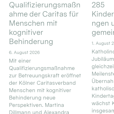
Qualifizierungsmaßn
285
ahme der Caritas für
Kinder
Menschen mit
ngen u
kognitiver
gemei
Behinderung
1. August 
Katholino
6. August 2026
Jubiläum
Mit einer
gleichze
Qualifizierungsmaßnahme
Meilenste
zur Betreuungskraft eröffnet
Übernahm
der Kölner Caritasverband
katholis
Menschen mit kognitiver
Kinderta
Behinderung neue
wächst K
Perspektiven. Martina
insgesa
Dillmann und Alexandra