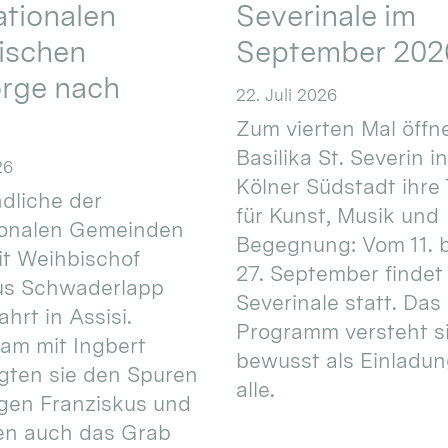
ationalen
Severinale im
ischen
September 202
orge nach
22. Juli 2026
Zum vierten Mal öffne
Basilika St. Severin i
26
Kölner Südstadt ihre
dliche der
für Kunst, Musik und
ionalen Gemeinden
Begegnung: Vom 11. 
t Weihbischof
27. September findet 
us Schwaderlapp
Severinale statt. Das
ahrt in Assisi.
Programm versteht s
am mit Ingbert
bewusst als Einladun
gten sie den Spuren
alle.
igen Franziskus und
en auch das Grab