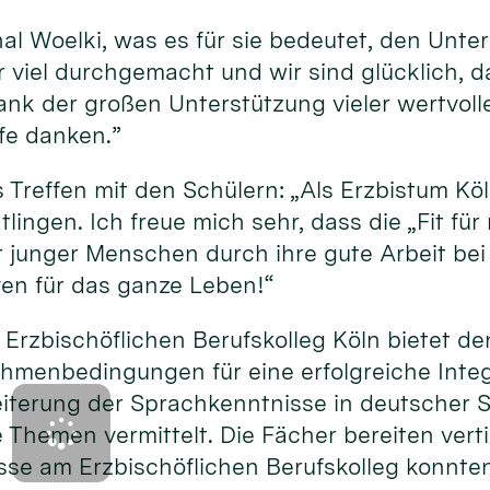
nal Woelki, was es für sie bedeutet, den Unte
 viel durchgemacht und wir sind glücklich, d
s, dank der großen Unterstützung vieler wertv
lfe danken.”
 Treffen mit den Schülern: „Als Erzbistum Köl
htlingen. Ich freue mich sehr, dass die „Fit fü
unger Menschen durch ihre gute Arbeit bei 
ven für das ganze Leben!“
m Erzbischöflichen Berufskolleg Köln bietet
menbedingungen für eine erfolgreiche Integr
weiterung der Sprachkenntnisse in deutscher
e Themen vermittelt. Die Fächer bereiten vert
se am Erzbischöflichen Berufskolleg konnten