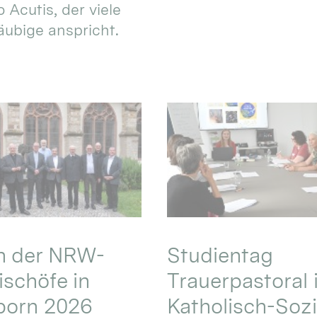
 Acutis, der viele
äubige anspricht.
en der NRW-
Studientag
schöfe in
Trauerpastoral 
born 2026
Katholisch-Sozi