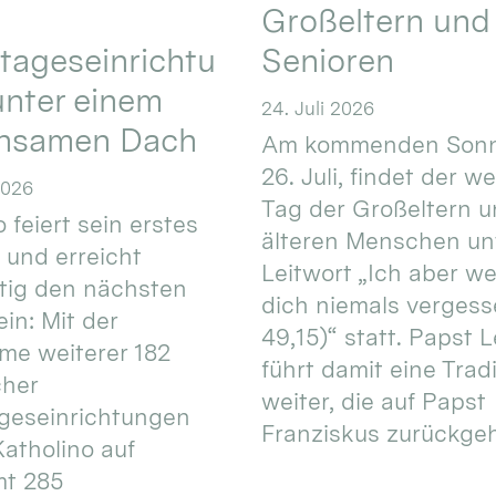
Großeltern und
tageseinrichtu
Senioren
nter einem
24. Juli 2026
nsamen Dach
Am kommenden Sonn
26. Juli, findet der w
2026
Tag der Großeltern 
 feiert sein erstes
älteren Menschen un
 und erreicht
Leitwort „Ich aber w
itig den nächsten
dich niemals vergess
in: Mit der
49,15)“ statt. Papst L
e weiterer 182
führt damit eine Trad
cher
weiter, die auf Papst
geseinrichtungen
Franziskus zurückgeht.
atholino auf
mt 285