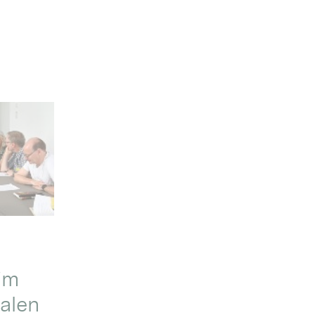
im
alen