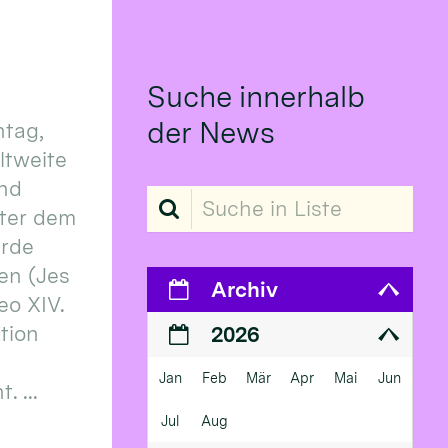
Suche innerhalb
der News
tag,
eltweite
und
Suche in Liste
ter dem
erde
en (Jes
Archiv
eo XIV.
ition
2026
Jan
Feb
Mär
Apr
Mai
Jun
 ...
Jul
Aug