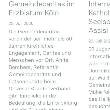
Gemeindecaritas im
Intern
Erzbistum Köln
Kathol
Seels
23. Juli 2026
Assisi
Die Gemeindecaritas
verbindet seit mehr als 50
23. Juli 20
Jahren kirchliches
52 Jugen
Engagement, Caritas und
internat
Menschen vor Ort. Anita
waren mi
Borchers, Referentin
Dominik
Gemeindecaritas und
auf Wallf
Lotsenpunkte beim
Gemeins
Diözesan-Caritasverband
Mühe fol
gibt Einblicke in die
des Heil
Bedeutung, die Entwicklung
besucht
und die Zukunft dieser