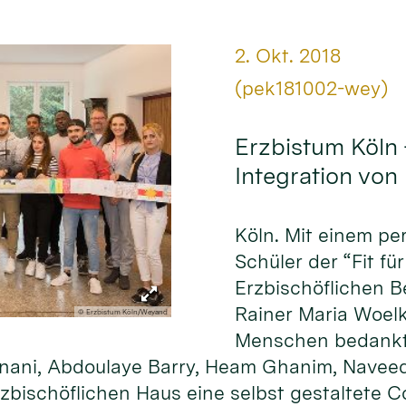
Datum:
2. Okt. 2018
Von:
(pek181002-wey)
Erzbistum Köln 
Integration von
Köln. Mit einem p
Schüler der “Fit f
Erzbischöflichen B
Rainer Maria Woelk
© Erzbistum Köln/Weyand
Menschen bedankt. 
 Sinani, Abdoulaye Barry, Heam Ghanim, Nav
zbischöflichen Haus eine selbst gestaltete Co