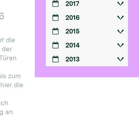
2017
6
2016
2015
t die
2014
n der
 Türen
2013
bis zum
hier die
ich
g an