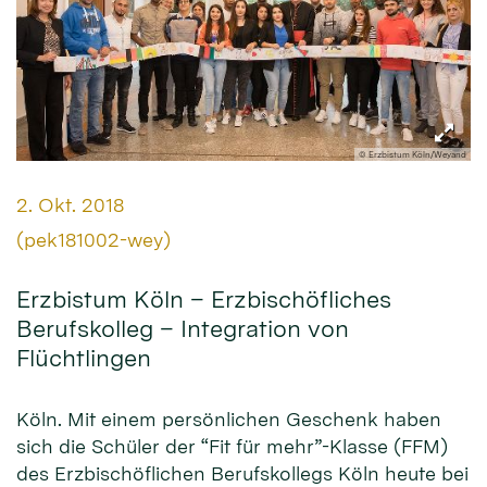
© Erzbistum Köln/Weyand
Datum:
2. Okt. 2018
Von:
(pek181002-wey)
Erzbistum Köln – Erzbischöfliches
Berufskolleg – Integration von
Flüchtlingen
Köln. Mit einem persönlichen Geschenk haben
sich die Schüler der “Fit für mehr”-Klasse (FFM)
des Erzbischöflichen Berufskollegs Köln heute bei