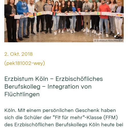
© Erzbistum Köln/Weyand
Datum:
2. Okt. 2018
Von:
(pek181002-wey)
Erzbistum Köln – Erzbischöfliches
Berufskolleg – Integration von
Flüchtlingen
Köln. Mit einem persönlichen Geschenk haben
sich die Schüler der “Fit für mehr”-Klasse (FFM)
des Erzbischöflichen Berufskollegs Köln heute bei