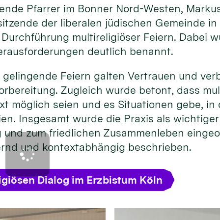
eitende Pfarrer im Bonner Nord-Westen, Marku
itzende der liberalen jüdischen Gemeinde in
 Durchführung multireligiöser Feiern. Dabei 
rausforderungen deutlich benannt.
 gelingende Feiern galten Vertrauen und ver
rbereitung. Zugleich wurde betont, dass mult
xt möglich seien und es Situationen gebe, i
ien. Insgesamt wurde die Praxis als wichtige
og und zum friedlichen Zusammenleben eingeo
ernd und kontextabhängig beschrieben.
igiösen Dialog im Erzbistum Köln