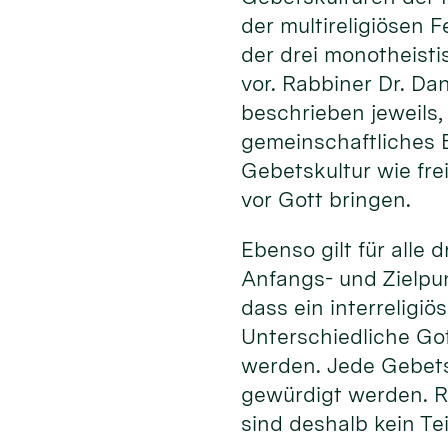
der multireligiösen 
der drei monotheisti
vor. Rabbiner Dr. Da
beschrieben jeweils,
gemeinschaftliches B
Gebetskultur wie fre
vor Gott bringen.
Ebenso gilt für alle
Anfangs- und Zielpun
dass ein interreligiö
Unterschiedliche Got
werden. Jede Gebets
gewürdigt werden. Ri
sind deshalb kein Teil