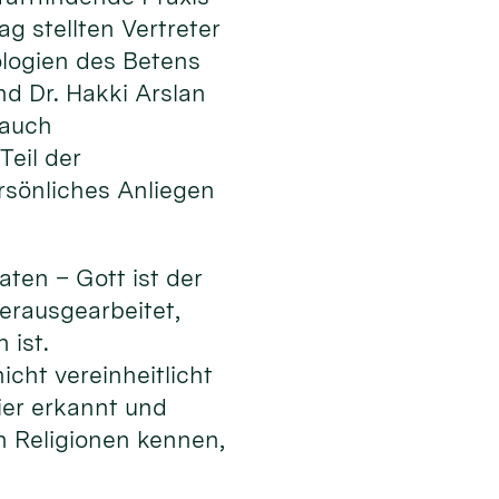
g stellten Vertreter
ologien des Betens
nd Dr. Hakki Arslan
 auch
Teil der
ersönliches Anliegen
aten – Gott ist der
erausgearbeitet,
 ist.
cht vereinheitlicht
ier erkannt und
n Religionen kennen,