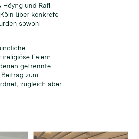
s Höyng und Rafi
 Köln über konkrete
wurden sowohl
bindliche
ireligiöse Feiern
n denen getrennte
r Beitrag zum
rdnet, zugleich aber