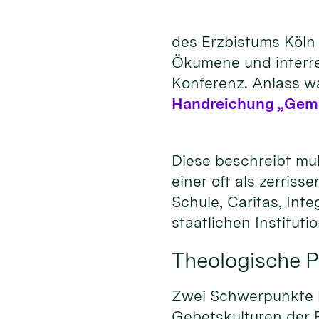
des Erzbistums Köln 
Ökumene und interrel
Konferenz. Anlass wa
Handreichung „Gemei
Diese beschreibt mul
einer oft als zerris
Schule, Caritas, In
staatlichen Institut
Theologische P
Zwei Schwerpunkte ha
Gebetskulturen der R