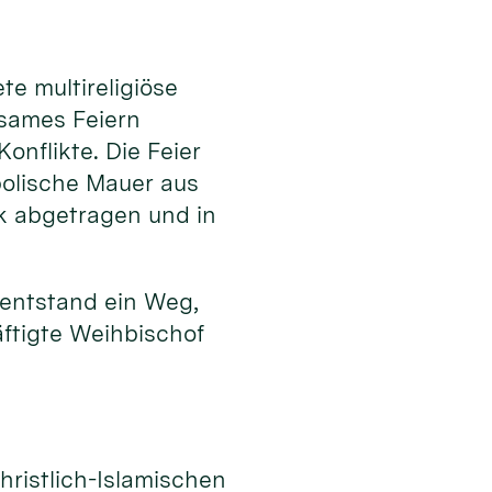
e multireligiöse
nsames Feiern
onflikte. Die Feier
bolische Mauer aus
k abgetragen und in
 entstand ein Weg,
ftigte Weihbischof
n
hristlich-Islamischen