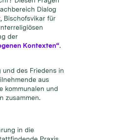
icht? Diesen Fragen
Fachbereich Dialog
 Bischofsvikar für
nterreligiösen
ng der
erogenen Kontexten“
.
g und des Friedens in
Teilnehmende aus
wie kommunalen und
öln zusammen.
rung in die
tattfindende Praxis