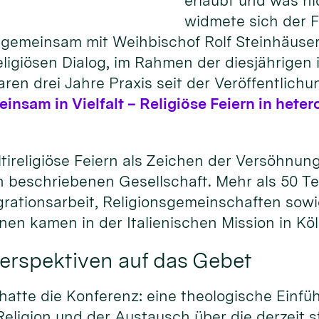
erlaubt und was n
widmete sich der 
gemeinsam mit Weihbischof Rolf Steinhäuser,
igiösen Dialog, im Rahmen der diesjährigen i
ren drei Jahre Praxis seit der Veröffentlichu
nsam in Vielfalt – Religiöse Feiern in het
tireligiöse Feiern als Zeichen der Versöhnun
sen beschriebenen Gesellschaft. Mehr als 50 
tegrationsarbeit, Religionsgemeinschaften so
ionen kamen in der Italienischen Mission in K
erspektiven auf das Gebet
tte die Konferenz: eine theologische Einfüh
eligion und der Austausch über die derzeit s