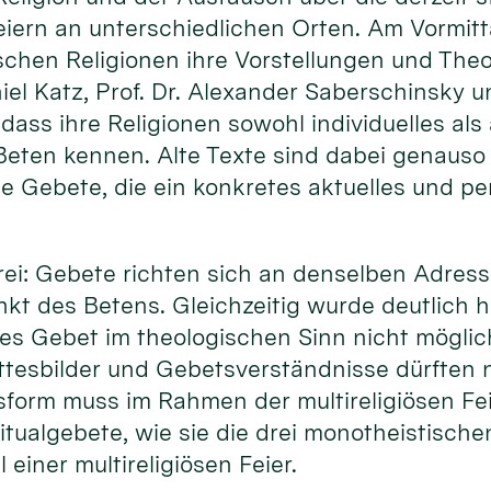
Feiern an unterschiedlichen Orten. Am Vormitta
schen Religionen ihre Vorstellungen und The
niel Katz, Prof. Dr. Alexander Saberschinsky u
 dass ihre Religionen sowohl individuelles als
eten kennen. Alte Texte sind dabei genauso 
ie Gebete, die ein konkretes aktuelles und p
 drei: Gebete richten sich an denselben Adress
kt des Betens. Gleichzeitig wurde deutlich h
ses Gebet im theologischen Sinn nicht möglich
tesbilder und Gebetsverständnisse dürften ni
form muss im Rahmen der multireligiösen Fe
tualgebete, wie sie die drei monotheistische
 einer multireligiösen Feier.