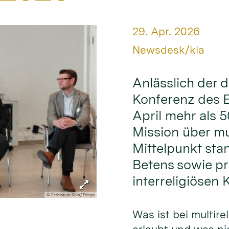
Datum:
29. Apr. 2026
Von:
Newsdesk/kla
Anlässlich der d
Konferenz des E
April mehr als 5
Mission über mul
Mittelpunkt sta
Betens sowie pr
interreligiösen 
© Erzbistum Köln/ Frings
Was ist bei multire