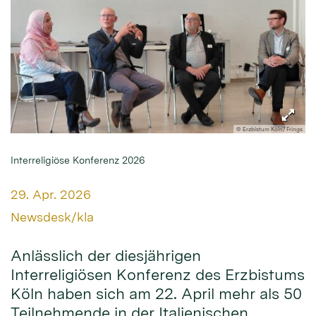
© Erzbistum Köln/ Frings
Interreligiöse Konferenz 2026
Datum:
29. Apr. 2026
Von:
Newsdesk/kla
Anlässlich der diesjährigen
Interreligiösen Konferenz des Erzbistums
Köln haben sich am 22. April mehr als 50
Teilnehmende in der Italienischen