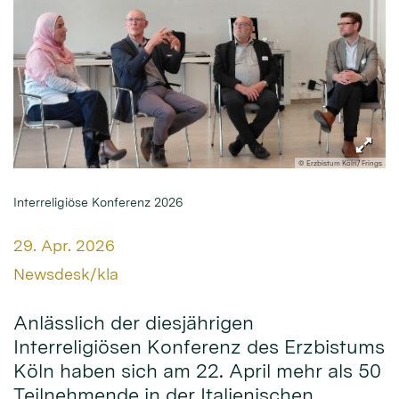
© Erzbistum Köln/ Frings
Interreligiöse Konferenz 2026
Datum:
29. Apr. 2026
Von:
Newsdesk/kla
Anlässlich der diesjährigen
Interreligiösen Konferenz des Erzbistums
Köln haben sich am 22. April mehr als 50
Teilnehmende in der Italienischen