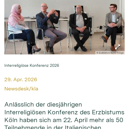
© Erzbistum Köln/ Frings
Interreligiöse Konferenz 2026
Datum:
29. Apr. 2026
Von:
Newsdesk/kla
Anlässlich der diesjährigen
Interreligiösen Konferenz des Erzbistums
Köln haben sich am 22. April mehr als 50
Teilnehmende in der Italienischen