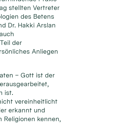
g stellten Vertreter
ologien des Betens
nd Dr. Hakki Arslan
 auch
Teil der
ersönliches Anliegen
aten – Gott ist der
erausgearbeitet,
 ist.
cht vereinheitlicht
ier erkannt und
n Religionen kennen,