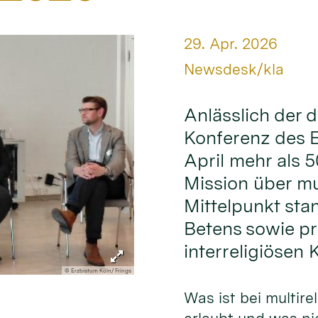
Datum:
29. Apr. 2026
Von:
Newsdesk/kla
Anlässlich der d
Konferenz des E
April mehr als 5
Mission über mul
Mittelpunkt sta
Betens sowie pr
interreligiösen 
© Erzbistum Köln/ Frings
Was ist bei multire