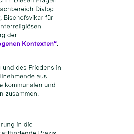
icht? Diesen Fragen
Fachbereich Dialog
 Bischofsvikar für
nterreligiösen
ng der
erogenen Kontexten“
.
g und des Friedens in
Teilnehmende aus
wie kommunalen und
öln zusammen.
rung in die
tattfindende Praxis