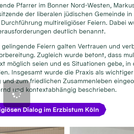
eitende Pfarrer im Bonner Nord-Westen, Marku
itzende der liberalen jüdischen Gemeinde in
 Durchführung multireligiöser Feiern. Dabei 
rausforderungen deutlich benannt.
 gelingende Feiern galten Vertrauen und ver
rbereitung. Zugleich wurde betont, dass mult
xt möglich seien und es Situationen gebe, i
ien. Insgesamt wurde die Praxis als wichtige
og und zum friedlichen Zusammenleben eingeo
ernd und kontextabhängig beschrieben.
igiösen Dialog im Erzbistum Köln