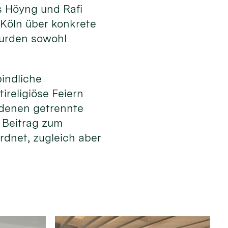
s Höyng und Rafi
 Köln über konkrete
wurden sowohl
bindliche
ireligiöse Feiern
n denen getrennte
r Beitrag zum
rdnet, zugleich aber