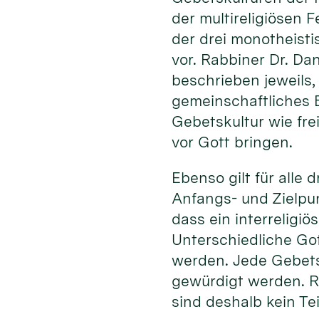
der multireligiösen 
der drei monotheisti
vor. Rabbiner Dr. Da
beschrieben jeweils,
gemeinschaftliches B
Gebetskultur wie fre
vor Gott bringen.
Ebenso gilt für alle
Anfangs- und Zielpun
dass ein interreligiö
Unterschiedliche Got
werden. Jede Gebets
gewürdigt werden. Ri
sind deshalb kein Teil