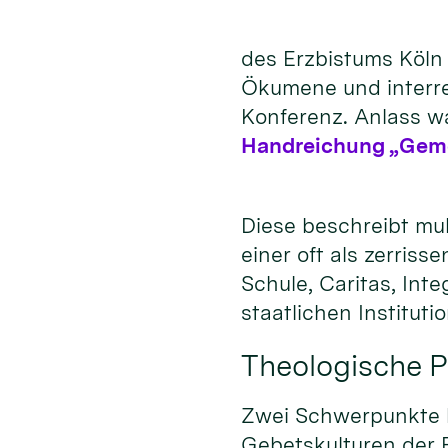
des Erzbistums Köln 
Ökumene und interrel
Konferenz. Anlass wa
Handreichung „Gemei
Diese beschreibt mul
einer oft als zerris
Schule, Caritas, In
staatlichen Institut
Theologische P
Zwei Schwerpunkte ha
Gebetskulturen der R