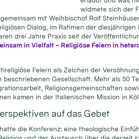
erlaubt und was n
widmete sich der 
gemeinsam mit Weihbischof Rolf Steinhäuser,
igiösen Dialog, im Rahmen der diesjährigen i
ren drei Jahre Praxis seit der Veröffentlichu
nsam in Vielfalt – Religiöse Feiern in het
tireligiöse Feiern als Zeichen der Versöhnun
sen beschriebenen Gesellschaft. Mehr als 50 
tegrationsarbeit, Religionsgemeinschaften so
ionen kamen in der Italienischen Mission in K
erspektiven auf das Gebet
tte die Konferenz: eine theologische Einfüh
eligion und der Austausch über die derzeit s