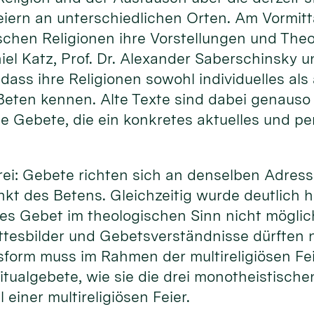
Feiern an unterschiedlichen Orten. Am Vormitta
schen Religionen ihre Vorstellungen und The
niel Katz, Prof. Dr. Alexander Saberschinsky u
 dass ihre Religionen sowohl individuelles als
eten kennen. Alte Texte sind dabei genauso 
ie Gebete, die ein konkretes aktuelles und p
 drei: Gebete richten sich an denselben Adress
kt des Betens. Gleichzeitig wurde deutlich h
ses Gebet im theologischen Sinn nicht möglich
tesbilder und Gebetsverständnisse dürften ni
form muss im Rahmen der multireligiösen Fe
tualgebete, wie sie die drei monotheistische
 einer multireligiösen Feier.