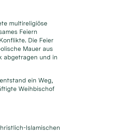
e multireligiöse
nsames Feiern
onflikte. Die Feier
bolische Mauer aus
k abgetragen und in
 entstand ein Weg,
ftigte Weihbischof
n
hristlich-Islamischen