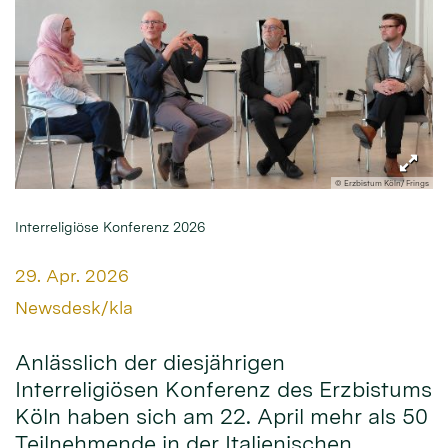
© Erzbistum Köln/ Frings
Interreligiöse Konferenz 2026
Datum:
29. Apr. 2026
Von:
Newsdesk/kla
Anlässlich der diesjährigen
Interreligiösen Konferenz des Erzbistums
Köln haben sich am 22. April mehr als 50
Teilnehmende in der Italienischen