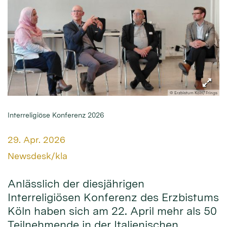
© Erzbistum Köln/ Frings
Interreligiöse Konferenz 2026
Datum:
29. Apr. 2026
Von:
Newsdesk/kla
Anlässlich der diesjährigen
Interreligiösen Konferenz des Erzbistums
Köln haben sich am 22. April mehr als 50
Teilnehmende in der Italienischen