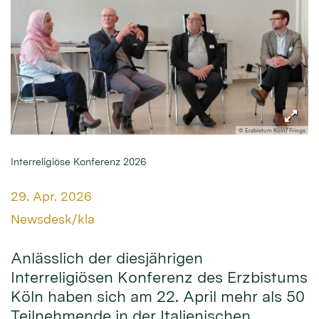
© Erzbistum Köln/ Frings
Interreligiöse Konferenz 2026
Datum:
29. Apr. 2026
Von:
Newsdesk/kla
Anlässlich der diesjährigen
Interreligiösen Konferenz des Erzbistums
Köln haben sich am 22. April mehr als 50
Teilnehmende in der Italienischen