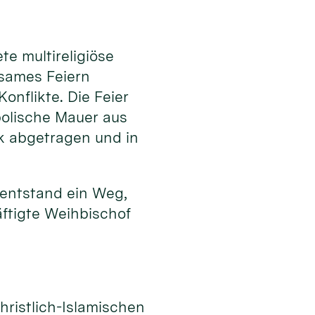
e multireligiöse
nsames Feiern
onflikte. Die Feier
bolische Mauer aus
k abgetragen und in
 entstand ein Weg,
ftigte Weihbischof
n
hristlich-Islamischen