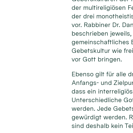
der multireligiösen 
der drei monotheisti
vor. Rabbiner Dr. Da
beschrieben jeweils,
gemeinschaftliches B
Gebetskultur wie fre
vor Gott bringen.
Ebenso gilt für alle
Anfangs- und Zielpun
dass ein interreligiö
Unterschiedliche Got
werden. Jede Gebets
gewürdigt werden. Ri
sind deshalb kein Teil