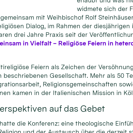
erlaubt und was n
widmete sich der 
gemeinsam mit Weihbischof Rolf Steinhäuser,
igiösen Dialog, im Rahmen der diesjährigen i
ren drei Jahre Praxis seit der Veröffentlichu
nsam in Vielfalt – Religiöse Feiern in het
tireligiöse Feiern als Zeichen der Versöhnun
sen beschriebenen Gesellschaft. Mehr als 50 
tegrationsarbeit, Religionsgemeinschaften so
ionen kamen in der Italienischen Mission in K
erspektiven auf das Gebet
tte die Konferenz: eine theologische Einfüh
eligion und der Austausch über die derzeit s