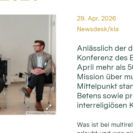
Datum:
29. Apr. 2026
Von:
Newsdesk/kla
Anlässlich der d
Konferenz des E
April mehr als 5
Mission über mul
Mittelpunkt sta
Betens sowie pr
interreligiösen 
© Erzbistum Köln/ Frings
Was ist bei multire