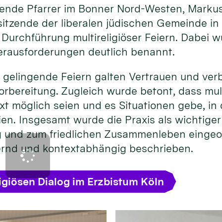
eitende Pfarrer im Bonner Nord-Westen, Marku
itzende der liberalen jüdischen Gemeinde in
 Durchführung multireligiöser Feiern. Dabei 
rausforderungen deutlich benannt.
 gelingende Feiern galten Vertrauen und ver
rbereitung. Zugleich wurde betont, dass mult
xt möglich seien und es Situationen gebe, i
ien. Insgesamt wurde die Praxis als wichtige
og und zum friedlichen Zusammenleben eingeo
ernd und kontextabhängig beschrieben.
igiösen Dialog im Erzbistum Köln