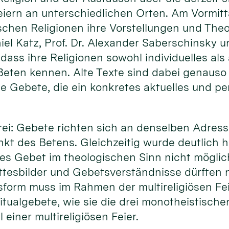
Feiern an unterschiedlichen Orten. Am Vormitta
schen Religionen ihre Vorstellungen und The
niel Katz, Prof. Dr. Alexander Saberschinsky u
 dass ihre Religionen sowohl individuelles als
eten kennen. Alte Texte sind dabei genauso 
ie Gebete, die ein konkretes aktuelles und p
 drei: Gebete richten sich an denselben Adress
kt des Betens. Gleichzeitig wurde deutlich h
ses Gebet im theologischen Sinn nicht möglich
tesbilder und Gebetsverständnisse dürften ni
form muss im Rahmen der multireligiösen Fe
tualgebete, wie sie die drei monotheistische
 einer multireligiösen Feier.