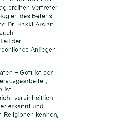
g stellten Vertreter
ologien des Betens
nd Dr. Hakki Arslan
 auch
Teil der
ersönliches Anliegen
aten – Gott ist der
erausgearbeitet,
 ist.
cht vereinheitlicht
ier erkannt und
n Religionen kennen,