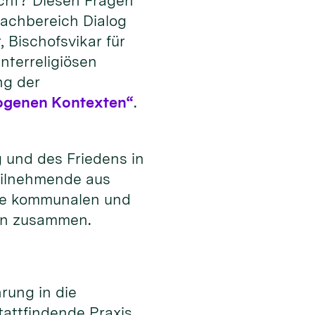
icht? Diesen Fragen
Fachbereich Dialog
 Bischofsvikar für
nterreligiösen
ng der
erogenen Kontexten“
.
g und des Friedens in
Teilnehmende aus
wie kommunalen und
öln zusammen.
rung in die
tattfindende Praxis