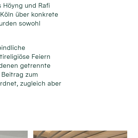
s Höyng und Rafi
 Köln über konkrete
wurden sowohl
bindliche
ireligiöse Feiern
n denen getrennte
r Beitrag zum
rdnet, zugleich aber