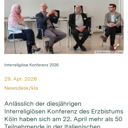
© Erzbistum Köln/ Frings
Interreligiöse Konferenz 2026
Datum:
29. Apr. 2026
Von:
Newsdesk/kla
Anlässlich der diesjährigen
Interreligiösen Konferenz des Erzbistums
Köln haben sich am 22. April mehr als 50
Teilnehmende in der Italienischen