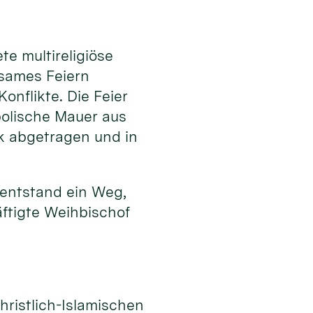
e multireligiöse
nsames Feiern
onflikte. Die Feier
bolische Mauer aus
k abgetragen und in
 entstand ein Weg,
ftigte Weihbischof
n
hristlich-Islamischen