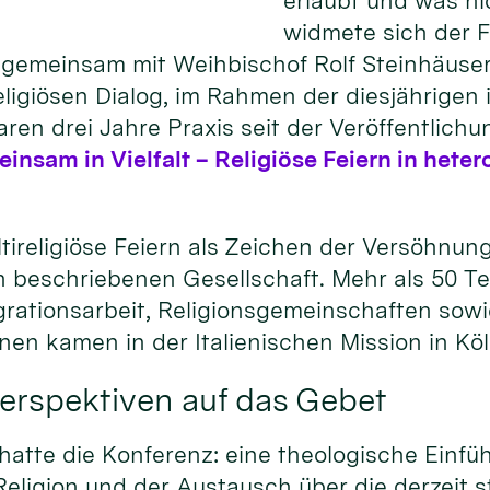
erlaubt und was n
widmete sich der 
gemeinsam mit Weihbischof Rolf Steinhäuser,
igiösen Dialog, im Rahmen der diesjährigen i
ren drei Jahre Praxis seit der Veröffentlichu
nsam in Vielfalt – Religiöse Feiern in het
tireligiöse Feiern als Zeichen der Versöhnun
sen beschriebenen Gesellschaft. Mehr als 50 
tegrationsarbeit, Religionsgemeinschaften so
ionen kamen in der Italienischen Mission in K
erspektiven auf das Gebet
tte die Konferenz: eine theologische Einfüh
eligion und der Austausch über die derzeit s