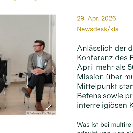
Datum:
29. Apr. 2026
Von:
Newsdesk/kla
Anlässlich der d
Konferenz des E
April mehr als 5
Mission über mul
Mittelpunkt sta
Betens sowie pr
interreligiösen 
© Erzbistum Köln/ Frings
Was ist bei multire