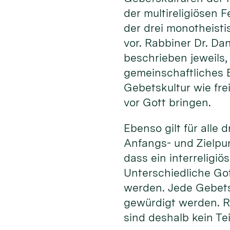
der multireligiösen 
der drei monotheisti
vor. Rabbiner Dr. Da
beschrieben jeweils,
gemeinschaftliches B
Gebetskultur wie fre
vor Gott bringen.
Ebenso gilt für alle
Anfangs- und Zielpun
dass ein interreligiö
Unterschiedliche Got
werden. Jede Gebets
gewürdigt werden. Ri
sind deshalb kein Teil