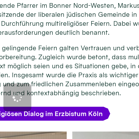
eitende Pfarrer im Bonner Nord-Westen, Marku
itzende der liberalen jüdischen Gemeinde in
 Durchführung multireligiöser Feiern. Dabei 
rausforderungen deutlich benannt.
 gelingende Feiern galten Vertrauen und ver
rbereitung. Zugleich wurde betont, dass mult
xt möglich seien und es Situationen gebe, i
ien. Insgesamt wurde die Praxis als wichtige
og und zum friedlichen Zusammenleben eingeo
ernd und kontextabhängig beschrieben.
igiösen Dialog im Erzbistum Köln