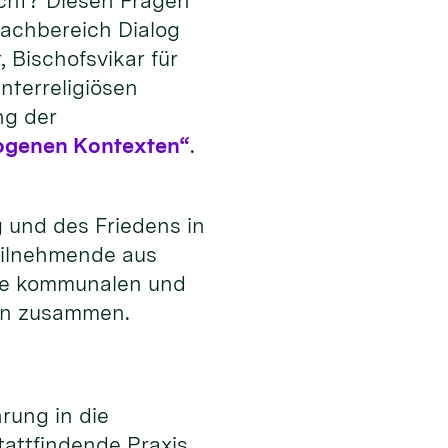
icht? Diesen Fragen
Fachbereich Dialog
 Bischofsvikar für
nterreligiösen
ng der
erogenen Kontexten“
.
g und des Friedens in
Teilnehmende aus
wie kommunalen und
öln zusammen.
rung in die
tattfindende Praxis