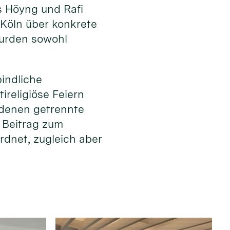
s Höyng und Rafi
 Köln über konkrete
wurden sowohl
bindliche
ireligiöse Feiern
n denen getrennte
r Beitrag zum
rdnet, zugleich aber