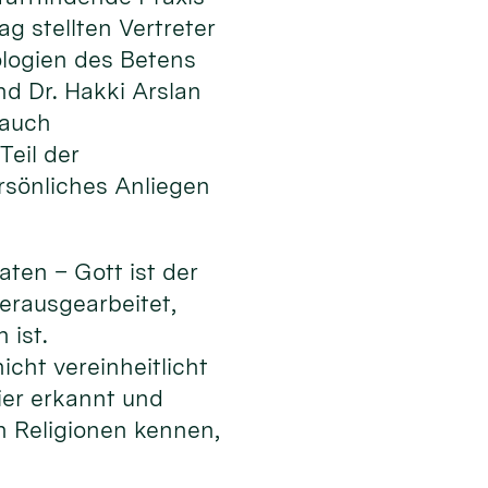
g stellten Vertreter
ologien des Betens
nd Dr. Hakki Arslan
 auch
Teil der
ersönliches Anliegen
aten – Gott ist der
erausgearbeitet,
 ist.
cht vereinheitlicht
ier erkannt und
n Religionen kennen,