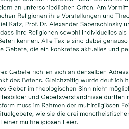
Feiern an unterschiedlichen Orten. Am Vormitta
schen Religionen ihre Vorstellungen und The
niel Katz, Prof. Dr. Alexander Saberschinsky u
 dass ihre Religionen sowohl individuelles als
eten kennen. Alte Texte sind dabei genauso 
ie Gebete, die ein konkretes aktuelles und p
 drei: Gebete richten sich an denselben Adress
kt des Betens. Gleichzeitig wurde deutlich h
ses Gebet im theologischen Sinn nicht möglich
tesbilder und Gebetsverständnisse dürften ni
form muss im Rahmen der multireligiösen Fe
tualgebete, wie sie die drei monotheistische
 einer multireligiösen Feier.