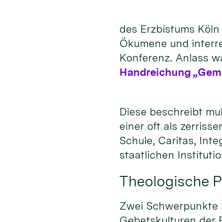
des Erzbistums Köln 
Ökumene und interrel
Konferenz. Anlass wa
Handreichung „Gemei
Diese beschreibt mul
einer oft als zerris
Schule, Caritas, In
staatlichen Institut
Theologische P
Zwei Schwerpunkte ha
Gebetskulturen der R