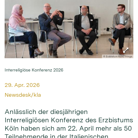
© Erzbistum Köln/ Frings
Interreligiöse Konferenz 2026
Datum:
29. Apr. 2026
Von:
Newsdesk/kla
Anlässlich der diesjährigen
Interreligiösen Konferenz des Erzbistums
Köln haben sich am 22. April mehr als 50
Teilnehmende in der Italienischen