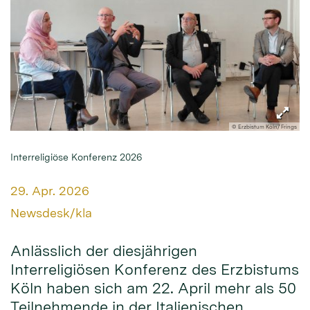
© Erzbistum Köln/ Frings
Interreligiöse Konferenz 2026
Datum:
29. Apr. 2026
Von:
Newsdesk/kla
Anlässlich der diesjährigen
Interreligiösen Konferenz des Erzbistums
Köln haben sich am 22. April mehr als 50
Teilnehmende in der Italienischen