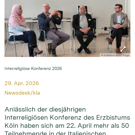
© Erzbistum Köln/ Frings
Interreligiöse Konferenz 2026
Datum:
29. Apr. 2026
Von:
Newsdesk/kla
Anlässlich der diesjährigen
Interreligiösen Konferenz des Erzbistums
Köln haben sich am 22. April mehr als 50
Teilnehmende in der Italienischen