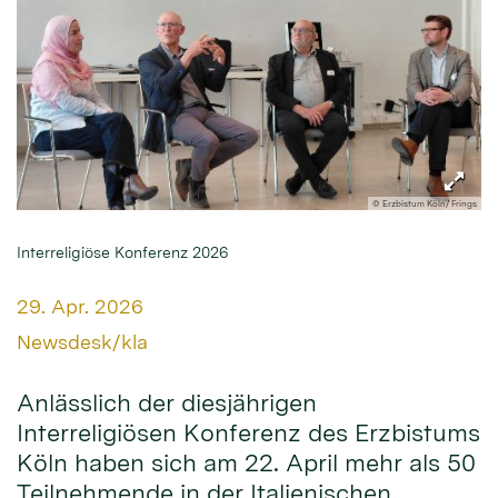
© Erzbistum Köln/ Frings
Interreligiöse Konferenz 2026
Datum:
29. Apr. 2026
Von:
Newsdesk/kla
Anlässlich der diesjährigen
Interreligiösen Konferenz des Erzbistums
Köln haben sich am 22. April mehr als 50
Teilnehmende in der Italienischen