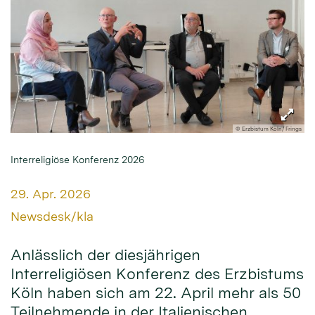
© Erzbistum Köln/ Frings
Interreligiöse Konferenz 2026
Datum:
29. Apr. 2026
Von:
Newsdesk/kla
Anlässlich der diesjährigen
Interreligiösen Konferenz des Erzbistums
Köln haben sich am 22. April mehr als 50
Teilnehmende in der Italienischen