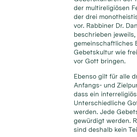
der multireligiösen 
der drei monotheisti
vor. Rabbiner Dr. Da
beschrieben jeweils,
gemeinschaftliches B
Gebetskultur wie fre
vor Gott bringen.
Ebenso gilt für alle
Anfangs- und Zielpun
dass ein interreligiö
Unterschiedliche Got
werden. Jede Gebets
gewürdigt werden. Ri
sind deshalb kein Teil