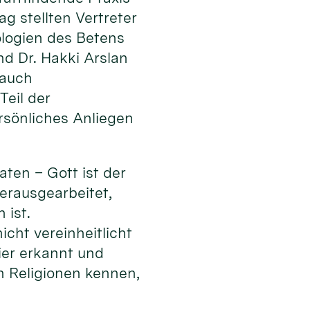
g stellten Vertreter
ologien des Betens
nd Dr. Hakki Arslan
 auch
Teil der
ersönliches Anliegen
aten – Gott ist der
erausgearbeitet,
 ist.
cht vereinheitlicht
ier erkannt und
n Religionen kennen,