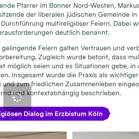
eitende Pfarrer im Bonner Nord-Westen, Marku
itzende der liberalen jüdischen Gemeinde in
 Durchführung multireligiöser Feiern. Dabei 
rausforderungen deutlich benannt.
 gelingende Feiern galten Vertrauen und ver
rbereitung. Zugleich wurde betont, dass mult
xt möglich seien und es Situationen gebe, i
ien. Insgesamt wurde die Praxis als wichtige
og und zum friedlichen Zusammenleben eingeo
ernd und kontextabhängig beschrieben.
igiösen Dialog im Erzbistum Köln