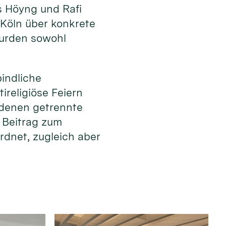
s Höyng und Rafi
 Köln über konkrete
wurden sowohl
bindliche
ireligiöse Feiern
n denen getrennte
r Beitrag zum
rdnet, zugleich aber