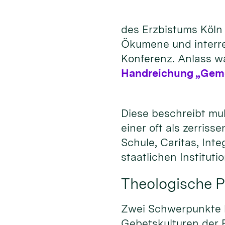
des Erzbistums Köln 
Ökumene und interrel
Konferenz. Anlass wa
Handreichung „Gemei
Diese beschreibt mul
einer oft als zerris
Schule, Caritas, In
staatlichen Institut
Theologische P
Zwei Schwerpunkte ha
Gebetskulturen der R