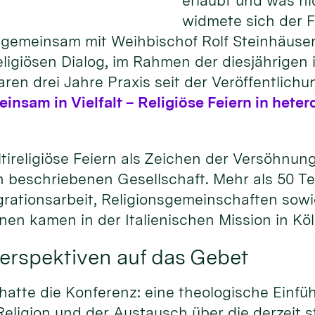
erlaubt und was n
widmete sich der 
gemeinsam mit Weihbischof Rolf Steinhäuser,
igiösen Dialog, im Rahmen der diesjährigen i
ren drei Jahre Praxis seit der Veröffentlichu
nsam in Vielfalt – Religiöse Feiern in het
tireligiöse Feiern als Zeichen der Versöhnun
sen beschriebenen Gesellschaft. Mehr als 50 
tegrationsarbeit, Religionsgemeinschaften so
ionen kamen in der Italienischen Mission in K
erspektiven auf das Gebet
tte die Konferenz: eine theologische Einfüh
eligion und der Austausch über die derzeit s