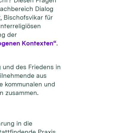
icht? Diesen Fragen
Fachbereich Dialog
 Bischofsvikar für
nterreligiösen
ng der
erogenen Kontexten“
.
g und des Friedens in
Teilnehmende aus
wie kommunalen und
öln zusammen.
rung in die
tattfindende Praxis