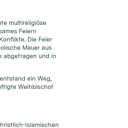
e multireligiöse
nsames Feiern
onflikte. Die Feier
bolische Mauer aus
k abgetragen und in
 entstand ein Weg,
ftigte Weihbischof
n
hristlich-Islamischen