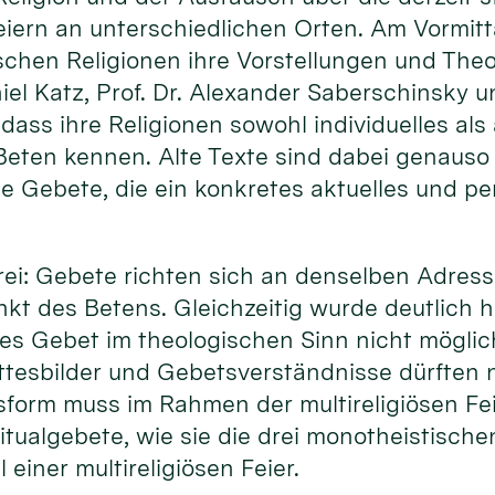
Feiern an unterschiedlichen Orten. Am Vormitta
schen Religionen ihre Vorstellungen und The
niel Katz, Prof. Dr. Alexander Saberschinsky u
 dass ihre Religionen sowohl individuelles als
eten kennen. Alte Texte sind dabei genauso 
ie Gebete, die ein konkretes aktuelles und p
 drei: Gebete richten sich an denselben Adress
kt des Betens. Gleichzeitig wurde deutlich h
ses Gebet im theologischen Sinn nicht möglich
tesbilder und Gebetsverständnisse dürften ni
form muss im Rahmen der multireligiösen Fe
tualgebete, wie sie die drei monotheistische
 einer multireligiösen Feier.