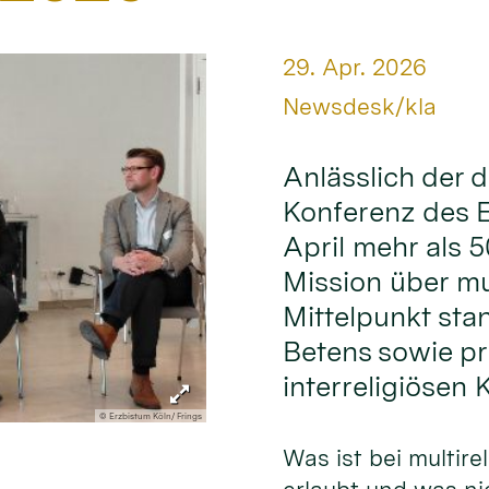
Datum:
29. Apr. 2026
Von:
Newsdesk/kla
Anlässlich der d
Konferenz des E
April mehr als 5
Mission über mul
Mittelpunkt sta
Betens sowie pr
interreligiösen 
© Erzbistum Köln/ Frings
Was ist bei multire