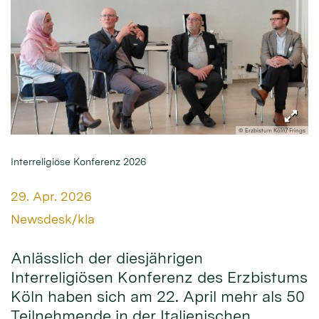
© Erzbistum Köln/ Frings
Interreligiöse Konferenz 2026
Datum:
29. Apr. 2026
Von:
Newsdesk/kla
Anlässlich der diesjährigen
Interreligiösen Konferenz des Erzbistums
Köln haben sich am 22. April mehr als 50
Teilnehmende in der Italienischen