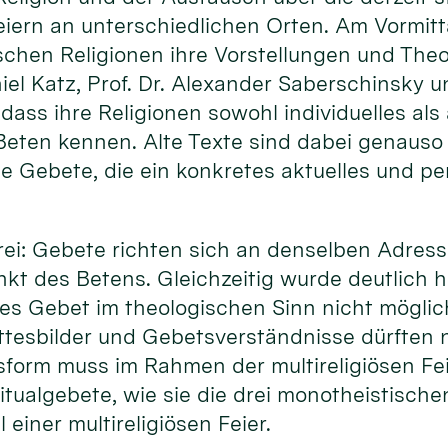
Feiern an unterschiedlichen Orten. Am Vormitta
schen Religionen ihre Vorstellungen und The
niel Katz, Prof. Dr. Alexander Saberschinsky u
 dass ihre Religionen sowohl individuelles als
eten kennen. Alte Texte sind dabei genauso 
ie Gebete, die ein konkretes aktuelles und p
 drei: Gebete richten sich an denselben Adress
kt des Betens. Gleichzeitig wurde deutlich h
ses Gebet im theologischen Sinn nicht möglich
tesbilder und Gebetsverständnisse dürften ni
form muss im Rahmen der multireligiösen Fe
tualgebete, wie sie die drei monotheistische
 einer multireligiösen Feier.