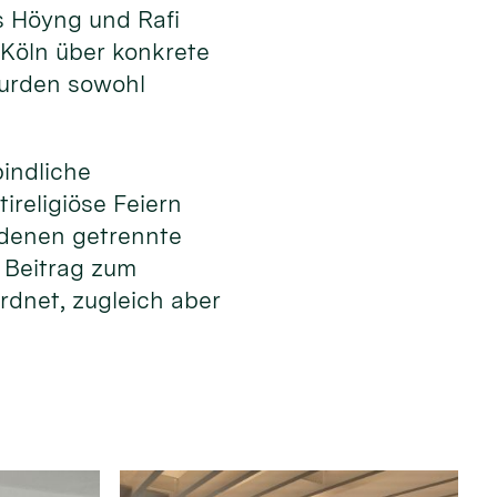
s Höyng und Rafi
 Köln über konkrete
wurden sowohl
bindliche
ireligiöse Feiern
n denen getrennte
r Beitrag zum
rdnet, zugleich aber