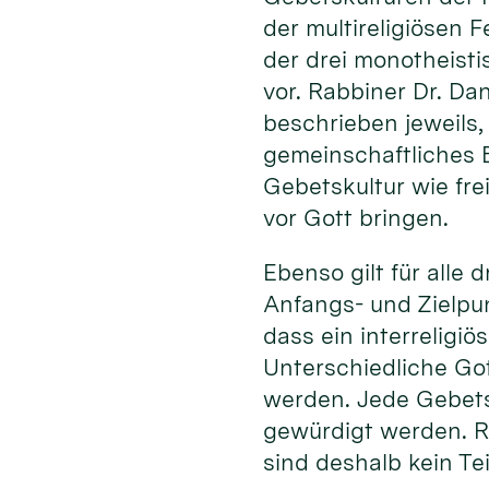
der multireligiösen 
der drei monotheisti
vor. Rabbiner Dr. Da
beschrieben jeweils,
gemeinschaftliches B
Gebetskultur wie fre
vor Gott bringen.
Ebenso gilt für alle
Anfangs- und Zielpun
dass ein interreligiö
Unterschiedliche Got
werden. Jede Gebets
gewürdigt werden. Ri
sind deshalb kein Teil