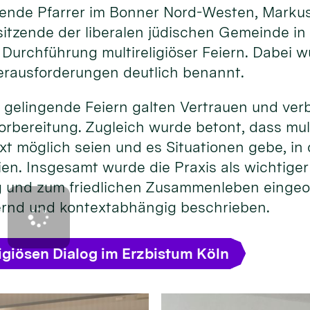
eitende Pfarrer im Bonner Nord-Westen, Marku
itzende der liberalen jüdischen Gemeinde in
 Durchführung multireligiöser Feiern. Dabei 
rausforderungen deutlich benannt.
 gelingende Feiern galten Vertrauen und ver
rbereitung. Zugleich wurde betont, dass mult
xt möglich seien und es Situationen gebe, i
ien. Insgesamt wurde die Praxis als wichtige
og und zum friedlichen Zusammenleben eingeo
ernd und kontextabhängig beschrieben.
igiösen Dialog im Erzbistum Köln