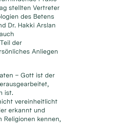
g stellten Vertreter
ologien des Betens
nd Dr. Hakki Arslan
 auch
Teil der
ersönliches Anliegen
aten – Gott ist der
erausgearbeitet,
 ist.
cht vereinheitlicht
ier erkannt und
n Religionen kennen,