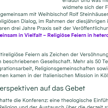
erlaubt und was n
widmete sich der 
gemeinsam mit Weihbischof Rolf Steinhäuser,
igiösen Dialog, im Rahmen der diesjährigen i
ren drei Jahre Praxis seit der Veröffentlichu
nsam in Vielfalt – Religiöse Feiern in het
tireligiöse Feiern als Zeichen der Versöhnun
sen beschriebenen Gesellschaft. Mehr als 50 
tegrationsarbeit, Religionsgemeinschaften so
ionen kamen in der Italienischen Mission in K
erspektiven auf das Gebet
tte die Konferenz: eine theologische Einfüh
eligion und der Austausch über die derzeit s