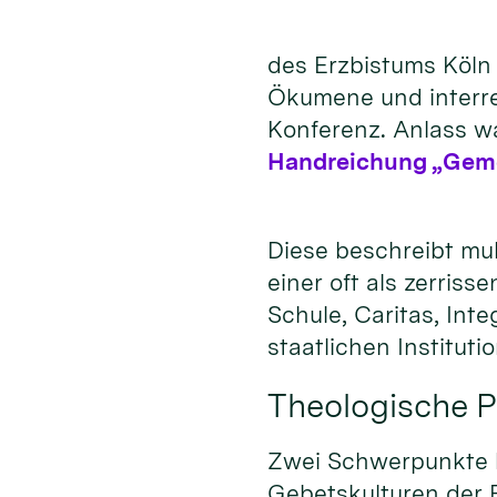
des Erzbistums Köln 
Ökumene und interrel
Konferenz. Anlass wa
Handreichung „Gemei
Diese beschreibt mul
einer oft als zerris
Schule, Caritas, In
staatlichen Institut
Theologische P
Zwei Schwerpunkte ha
Gebetskulturen der R