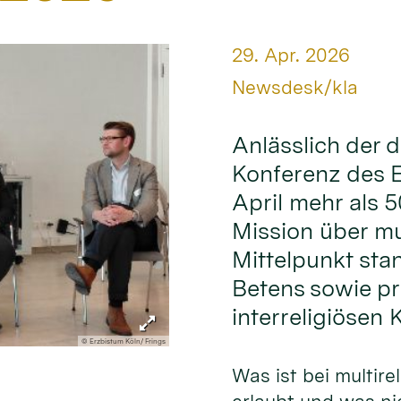
Datum:
29. Apr. 2026
Von:
Newsdesk/kla
Anlässlich der d
Konferenz des E
April mehr als 5
Mission über mul
Mittelpunkt sta
Betens sowie pr
interreligiösen 
© Erzbistum Köln/ Frings
Was ist bei multire