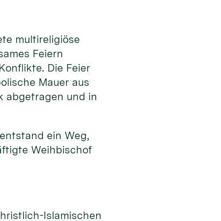
e multireligiöse
nsames Feiern
onflikte. Die Feier
bolische Mauer aus
k abgetragen und in
 entstand ein Weg,
ftigte Weihbischof
n
hristlich-Islamischen