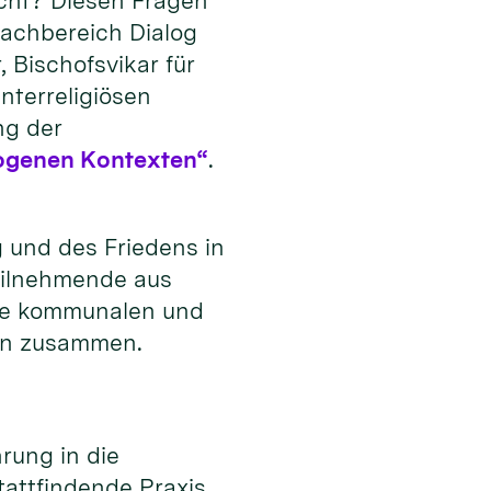
icht? Diesen Fragen
Fachbereich Dialog
 Bischofsvikar für
nterreligiösen
ng der
erogenen Kontexten“
.
g und des Friedens in
Teilnehmende aus
wie kommunalen und
öln zusammen.
rung in die
tattfindende Praxis