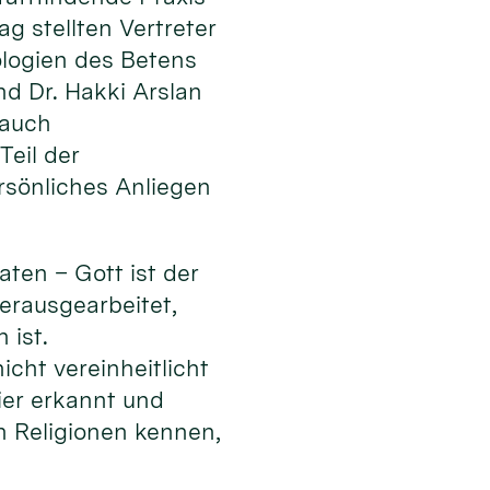
g stellten Vertreter
ologien des Betens
nd Dr. Hakki Arslan
 auch
Teil der
ersönliches Anliegen
aten – Gott ist der
erausgearbeitet,
 ist.
cht vereinheitlicht
ier erkannt und
n Religionen kennen,