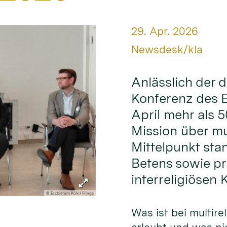
Datum:
29. Apr. 2026
Von:
Newsdesk/kla
Anlässlich der d
Konferenz des E
April mehr als 5
Mission über mul
Mittelpunkt sta
Betens sowie pr
interreligiösen 
© Erzbistum Köln/ Frings
Was ist bei multire