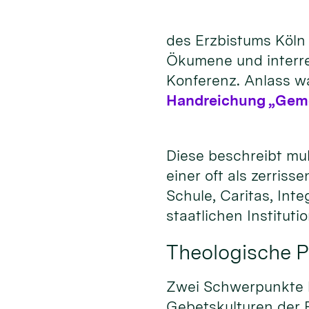
des Erzbistums Köln 
Ökumene und interrel
Konferenz. Anlass wa
Handreichung „Gemei
Diese beschreibt mul
einer oft als zerris
Schule, Caritas, In
staatlichen Institut
Theologische P
Zwei Schwerpunkte ha
Gebetskulturen der R