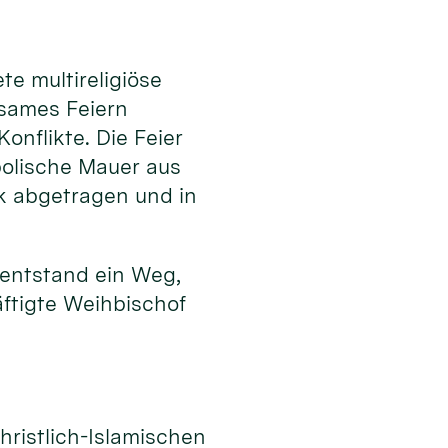
e multireligiöse
nsames Feiern
onflikte. Die Feier
bolische Mauer aus
k abgetragen und in
 entstand ein Weg,
ftigte Weihbischof
n
hristlich-Islamischen