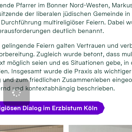
eitende Pfarrer im Bonner Nord-Westen, Marku
itzende der liberalen jüdischen Gemeinde in
 Durchführung multireligiöser Feiern. Dabei 
rausforderungen deutlich benannt.
 gelingende Feiern galten Vertrauen und ver
rbereitung. Zugleich wurde betont, dass mult
xt möglich seien und es Situationen gebe, i
ien. Insgesamt wurde die Praxis als wichtige
og und zum friedlichen Zusammenleben eingeo
ernd und kontextabhängig beschrieben.
igiösen Dialog im Erzbistum Köln