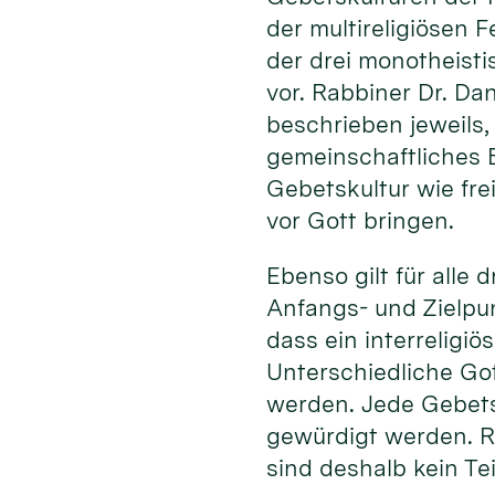
der multireligiösen 
der drei monotheisti
vor. Rabbiner Dr. Da
beschrieben jeweils,
gemeinschaftliches B
Gebetskultur wie fre
vor Gott bringen.
Ebenso gilt für alle
Anfangs- und Zielpun
dass ein interreligiö
Unterschiedliche Got
werden. Jede Gebets
gewürdigt werden. Ri
sind deshalb kein Teil