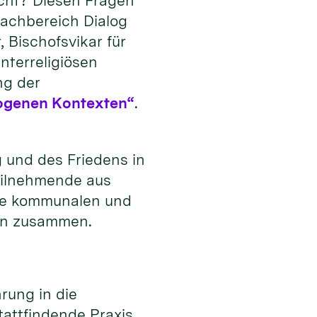
icht? Diesen Fragen
Fachbereich Dialog
 Bischofsvikar für
nterreligiösen
ng der
erogenen Kontexten“
.
g und des Friedens in
Teilnehmende aus
wie kommunalen und
öln zusammen.
rung in die
tattfindende Praxis