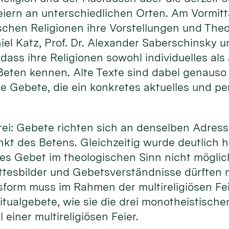
Feiern an unterschiedlichen Orten. Am Vormitta
schen Religionen ihre Vorstellungen und The
niel Katz, Prof. Dr. Alexander Saberschinsky u
 dass ihre Religionen sowohl individuelles als
eten kennen. Alte Texte sind dabei genauso 
ie Gebete, die ein konkretes aktuelles und p
 drei: Gebete richten sich an denselben Adress
kt des Betens. Gleichzeitig wurde deutlich h
ses Gebet im theologischen Sinn nicht möglich
tesbilder und Gebetsverständnisse dürften ni
form muss im Rahmen der multireligiösen Fe
tualgebete, wie sie die drei monotheistische
 einer multireligiösen Feier.