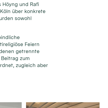
s Höyng und Rafi
 Köln über konkrete
wurden sowohl
bindliche
ireligiöse Feiern
n denen getrennte
r Beitrag zum
rdnet, zugleich aber