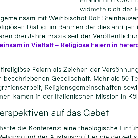
erlaubt und was n
widmete sich der 
gemeinsam mit Weihbischof Rolf Steinhäuser,
igiösen Dialog, im Rahmen der diesjährigen i
ren drei Jahre Praxis seit der Veröffentlichu
nsam in Vielfalt – Religiöse Feiern in het
tireligiöse Feiern als Zeichen der Versöhnun
sen beschriebenen Gesellschaft. Mehr als 50 
tegrationsarbeit, Religionsgemeinschaften so
ionen kamen in der Italienischen Mission in K
erspektiven auf das Gebet
tte die Konferenz: eine theologische Einfüh
eligion und der Austausch über die derzeit s