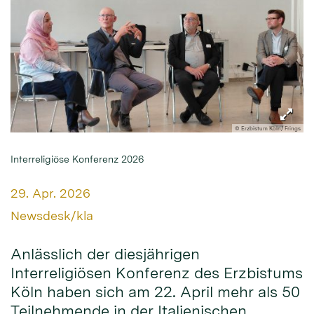
© Erzbistum Köln/ Frings
Interreligiöse Konferenz 2026
Datum:
29. Apr. 2026
Von:
Newsdesk/kla
Anlässlich der diesjährigen
Interreligiösen Konferenz des Erzbistums
Köln haben sich am 22. April mehr als 50
Teilnehmende in der Italienischen