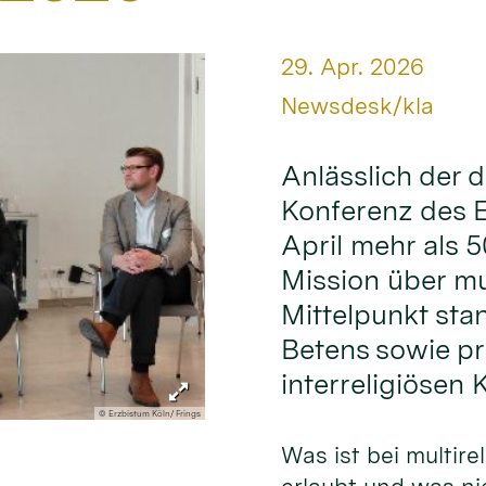
Datum:
29. Apr. 2026
Von:
Newsdesk/kla
Anlässlich der d
Konferenz des E
April mehr als 5
Mission über mul
Mittelpunkt sta
Betens sowie pr
interreligiösen 
© Erzbistum Köln/ Frings
Was ist bei multire