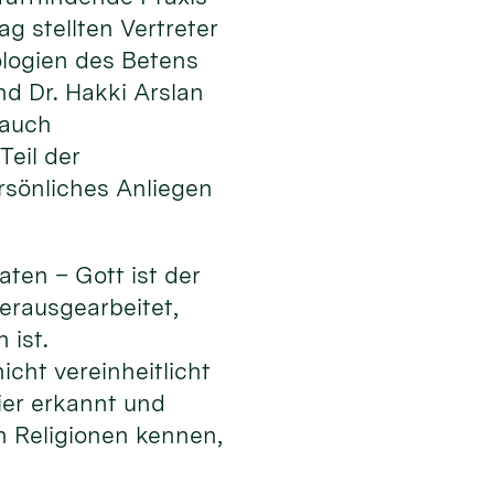
g stellten Vertreter
ologien des Betens
nd Dr. Hakki Arslan
 auch
Teil der
ersönliches Anliegen
aten – Gott ist der
erausgearbeitet,
 ist.
cht vereinheitlicht
ier erkannt und
n Religionen kennen,