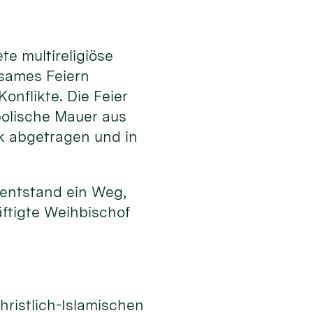
e multireligiöse
nsames Feiern
onflikte. Die Feier
bolische Mauer aus
k abgetragen und in
 entstand ein Weg,
ftigte Weihbischof
n
hristlich-Islamischen