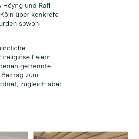
s Höyng und Rafi
 Köln über konkrete
wurden sowohl
bindliche
ireligiöse Feiern
n denen getrennte
r Beitrag zum
rdnet, zugleich aber