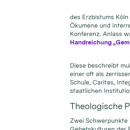
des Erzbistums Köln 
Ökumene und interrel
Konferenz. Anlass wa
Handreichung „Gemei
Diese beschreibt mul
einer oft als zerris
Schule, Caritas, In
staatlichen Institut
Theologische P
Zwei Schwerpunkte ha
Gebetskulturen der R