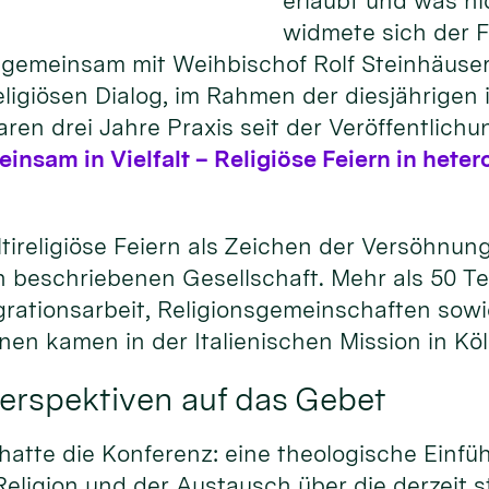
erlaubt und was n
widmete sich der 
gemeinsam mit Weihbischof Rolf Steinhäuser,
igiösen Dialog, im Rahmen der diesjährigen i
ren drei Jahre Praxis seit der Veröffentlichu
nsam in Vielfalt – Religiöse Feiern in het
tireligiöse Feiern als Zeichen der Versöhnun
sen beschriebenen Gesellschaft. Mehr als 50 
tegrationsarbeit, Religionsgemeinschaften so
ionen kamen in der Italienischen Mission in K
erspektiven auf das Gebet
tte die Konferenz: eine theologische Einfüh
eligion und der Austausch über die derzeit s