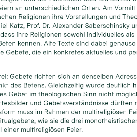
Feiern an unterschiedlichen Orten. Am Vormitta
schen Religionen ihre Vorstellungen und The
niel Katz, Prof. Dr. Alexander Saberschinsky u
 dass ihre Religionen sowohl individuelles als
eten kennen. Alte Texte sind dabei genauso 
ie Gebete, die ein konkretes aktuelles und p
 drei: Gebete richten sich an denselben Adress
kt des Betens. Gleichzeitig wurde deutlich h
ses Gebet im theologischen Sinn nicht möglich
tesbilder und Gebetsverständnisse dürften ni
form muss im Rahmen der multireligiösen Fe
tualgebete, wie sie die drei monotheistische
 einer multireligiösen Feier.