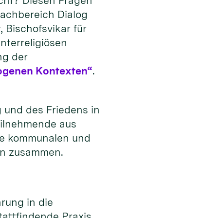
icht? Diesen Fragen
Fachbereich Dialog
 Bischofsvikar für
nterreligiösen
ng der
erogenen Kontexten“
.
g und des Friedens in
Teilnehmende aus
wie kommunalen und
öln zusammen.
rung in die
tattfindende Praxis