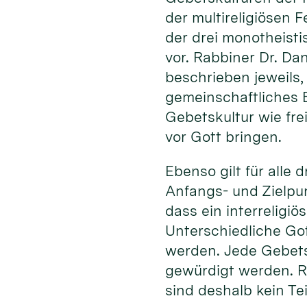
der multireligiösen 
der drei monotheisti
vor. Rabbiner Dr. Da
beschrieben jeweils,
gemeinschaftliches B
Gebetskultur wie fre
vor Gott bringen.
Ebenso gilt für alle
Anfangs- und Zielpun
dass ein interreligiö
Unterschiedliche Got
werden. Jede Gebets
gewürdigt werden. Ri
sind deshalb kein Teil