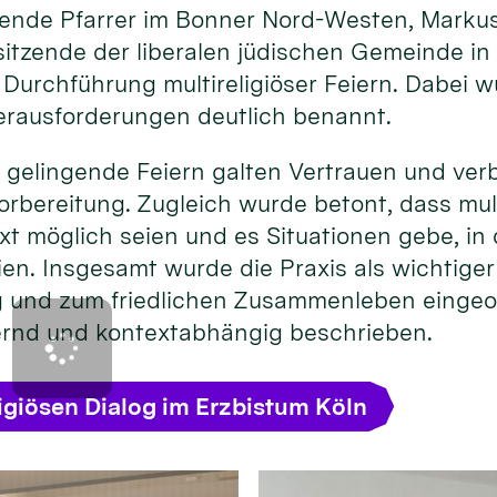
eitende Pfarrer im Bonner Nord-Westen, Marku
itzende der liberalen jüdischen Gemeinde in
 Durchführung multireligiöser Feiern. Dabei 
rausforderungen deutlich benannt.
 gelingende Feiern galten Vertrauen und ver
rbereitung. Zugleich wurde betont, dass mult
xt möglich seien und es Situationen gebe, i
ien. Insgesamt wurde die Praxis als wichtige
og und zum friedlichen Zusammenleben eingeo
ernd und kontextabhängig beschrieben.
igiösen Dialog im Erzbistum Köln