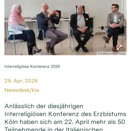
© Erzbistum Köln/ Frings
Interreligiöse Konferenz 2026
Datum:
29. Apr. 2026
Von:
Newsdesk/kla
Anlässlich der diesjährigen
Interreligiösen Konferenz des Erzbistums
Köln haben sich am 22. April mehr als 50
Teilnehmende in der Italienischen