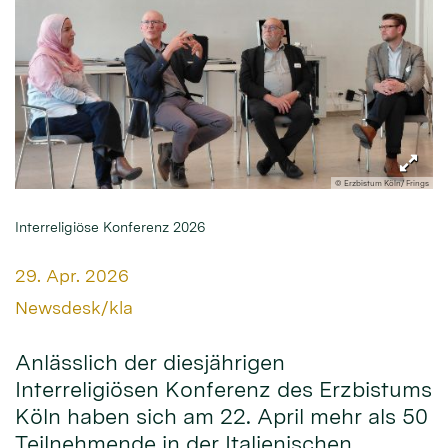
© Erzbistum Köln/ Frings
Interreligiöse Konferenz 2026
Datum:
29. Apr. 2026
Von:
Newsdesk/kla
Anlässlich der diesjährigen
Interreligiösen Konferenz des Erzbistums
Köln haben sich am 22. April mehr als 50
Teilnehmende in der Italienischen