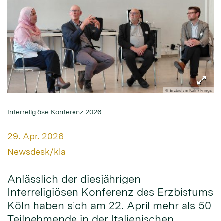
© Erzbistum Köln/ Frings
Interreligiöse Konferenz 2026
Datum:
29. Apr. 2026
Von:
Newsdesk/kla
Anlässlich der diesjährigen
Interreligiösen Konferenz des Erzbistums
Köln haben sich am 22. April mehr als 50
Teilnehmende in der Italienischen