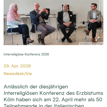
© Erzbistum Köln/ Frings
Interreligiöse Konferenz 2026
Datum:
29. Apr. 2026
Von:
Newsdesk/kla
Anlässlich der diesjährigen
Interreligiösen Konferenz des Erzbistums
Köln haben sich am 22. April mehr als 50
Teilnehmende in der Italienischen