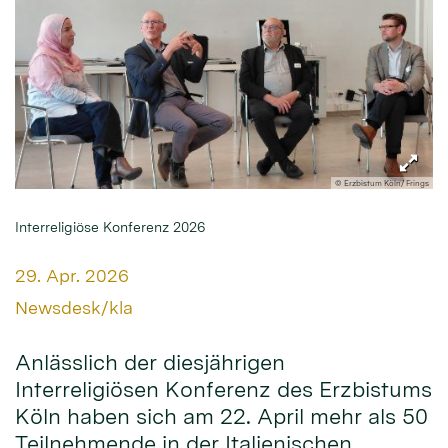
© Erzbistum Köln/ Frings
Interreligiöse Konferenz 2026
Datum:
29. Apr. 2026
Von:
Newsdesk/kla
Anlässlich der diesjährigen
Interreligiösen Konferenz des Erzbistums
Köln haben sich am 22. April mehr als 50
Teilnehmende in der Italienischen