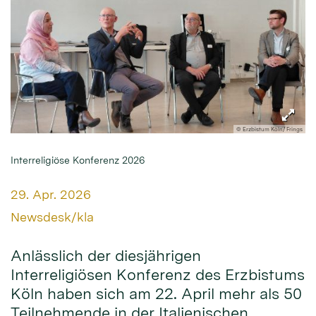
© Erzbistum Köln/ Frings
Interreligiöse Konferenz 2026
Datum:
29. Apr. 2026
Von:
Newsdesk/kla
Anlässlich der diesjährigen
Interreligiösen Konferenz des Erzbistums
Köln haben sich am 22. April mehr als 50
Teilnehmende in der Italienischen