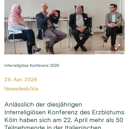
© Erzbistum Köln/ Frings
Interreligiöse Konferenz 2026
Datum:
29. Apr. 2026
Von:
Newsdesk/kla
Anlässlich der diesjährigen
Interreligiösen Konferenz des Erzbistums
Köln haben sich am 22. April mehr als 50
Teilnehmende in der Italienischen