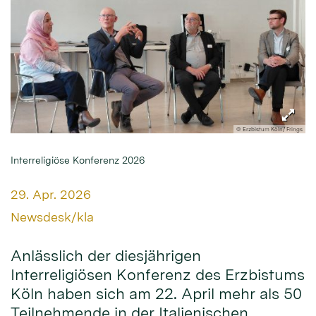
© Erzbistum Köln/ Frings
Interreligiöse Konferenz 2026
Datum:
29. Apr. 2026
Von:
Newsdesk/kla
Anlässlich der diesjährigen
Interreligiösen Konferenz des Erzbistums
Köln haben sich am 22. April mehr als 50
Teilnehmende in der Italienischen