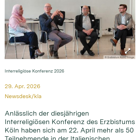
© Erzbistum Köln/ Frings
Interreligiöse Konferenz 2026
Datum:
29. Apr. 2026
Von:
Newsdesk/kla
Anlässlich der diesjährigen
Interreligiösen Konferenz des Erzbistums
Köln haben sich am 22. April mehr als 50
Teilnehmende in der Italienischen