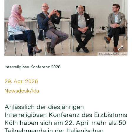
© Erzbistum Köln/ Frings
Interreligiöse Konferenz 2026
Datum:
29. Apr. 2026
Von:
Newsdesk/kla
Anlässlich der diesjährigen
Interreligiösen Konferenz des Erzbistums
Köln haben sich am 22. April mehr als 50
Teilnehmende in der Italienischen