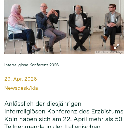
© Erzbistum Köln/ Frings
Interreligiöse Konferenz 2026
Datum:
29. Apr. 2026
Von:
Newsdesk/kla
Anlässlich der diesjährigen
Interreligiösen Konferenz des Erzbistums
Köln haben sich am 22. April mehr als 50
Teilnehmende in der Italienischen