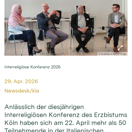
© Erzbistum Köln/ Frings
Interreligiöse Konferenz 2026
Datum:
29. Apr. 2026
Von:
Newsdesk/kla
Anlässlich der diesjährigen
Interreligiösen Konferenz des Erzbistums
Köln haben sich am 22. April mehr als 50
Teilnehmende in der Italienischen