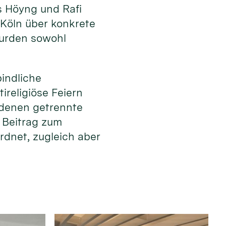
s Höyng und Rafi
 Köln über konkrete
wurden sowohl
bindliche
ireligiöse Feiern
n denen getrennte
r Beitrag zum
rdnet, zugleich aber