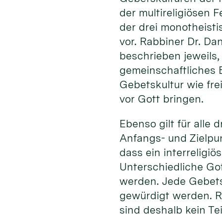
der multireligiösen 
der drei monotheisti
vor. Rabbiner Dr. Da
beschrieben jeweils,
gemeinschaftliches B
Gebetskultur wie fre
vor Gott bringen.
Ebenso gilt für alle
Anfangs- und Zielpun
dass ein interreligiö
Unterschiedliche Got
werden. Jede Gebets
gewürdigt werden. Ri
sind deshalb kein Teil