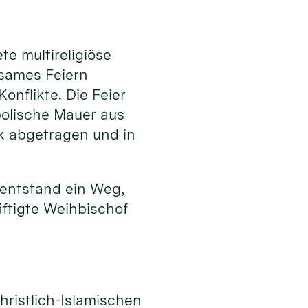
e multireligiöse
nsames Feiern
onflikte. Die Feier
bolische Mauer aus
k abgetragen und in
 entstand ein Weg,
ftigte Weihbischof
n
hristlich-Islamischen