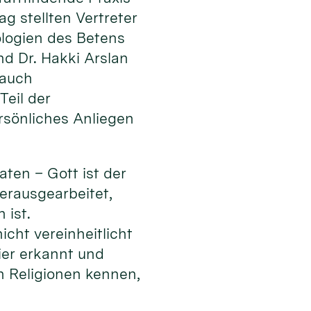
g stellten Vertreter
ologien des Betens
nd Dr. Hakki Arslan
 auch
Teil der
ersönliches Anliegen
aten – Gott ist der
erausgearbeitet,
 ist.
cht vereinheitlicht
ier erkannt und
n Religionen kennen,