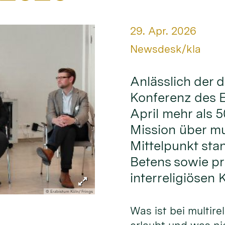
Datum:
29. Apr. 2026
Von:
Newsdesk/kla
Anlässlich der d
Konferenz des E
April mehr als 5
Mission über mul
Mittelpunkt sta
Betens sowie pr
interreligiösen 
© Erzbistum Köln/ Frings
Was ist bei multire