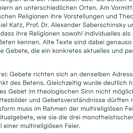
Feiern an unterschiedlichen Orten. Am Vormitta
schen Religionen ihre Vorstellungen und The
niel Katz, Prof. Dr. Alexander Saberschinsky u
 dass ihre Religionen sowohl individuelles als
eten kennen. Alte Texte sind dabei genauso 
ie Gebete, die ein konkretes aktuelles und p
 drei: Gebete richten sich an denselben Adress
kt des Betens. Gleichzeitig wurde deutlich h
ses Gebet im theologischen Sinn nicht möglich
tesbilder und Gebetsverständnisse dürften ni
form muss im Rahmen der multireligiösen Fe
tualgebete, wie sie die drei monotheistische
 einer multireligiösen Feier.