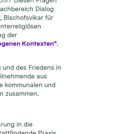
icht? Diesen Fragen
Fachbereich Dialog
 Bischofsvikar für
nterreligiösen
ng der
erogenen Kontexten“
.
g und des Friedens in
Teilnehmende aus
wie kommunalen und
öln zusammen.
rung in die
tattfindende Praxis