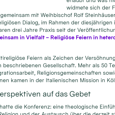
erlaubt und was n
widmete sich der 
gemeinsam mit Weihbischof Rolf Steinhäuser,
igiösen Dialog, im Rahmen der diesjährigen i
ren drei Jahre Praxis seit der Veröffentlichu
nsam in Vielfalt – Religiöse Feiern in het
tireligiöse Feiern als Zeichen der Versöhnun
sen beschriebenen Gesellschaft. Mehr als 50 
tegrationsarbeit, Religionsgemeinschaften so
ionen kamen in der Italienischen Mission in K
erspektiven auf das Gebet
tte die Konferenz: eine theologische Einfüh
eligion und der Austausch über die derzeit s