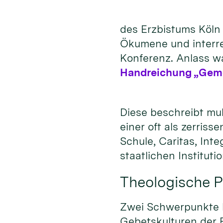
des Erzbistums Köln 
Ökumene und interrel
Konferenz. Anlass wa
Handreichung „Gemei
Diese beschreibt mul
einer oft als zerris
Schule, Caritas, In
staatlichen Institut
Theologische P
Zwei Schwerpunkte ha
Gebetskulturen der R