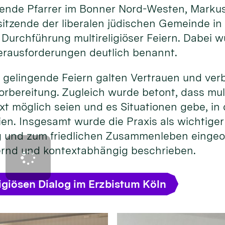
eitende Pfarrer im Bonner Nord-Westen, Marku
itzende der liberalen jüdischen Gemeinde in
 Durchführung multireligiöser Feiern. Dabei 
rausforderungen deutlich benannt.
 gelingende Feiern galten Vertrauen und ver
rbereitung. Zugleich wurde betont, dass mult
xt möglich seien und es Situationen gebe, i
ien. Insgesamt wurde die Praxis als wichtige
og und zum friedlichen Zusammenleben eingeo
ernd und kontextabhängig beschrieben.
igiösen Dialog im Erzbistum Köln