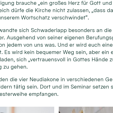
gung brauche „ein großes Herz für Gott und 
ich dürfe die Kirche nicht zulassen, „dass da
unserem Wortschatz verschwindet“.
wandte sich Schwaderlapp besonders an die
r. Ausgehend von seiner eigenen Berufungsg
 von jedem von uns was. Und er wird euch ein
st. Es wird kein bequemer Weg sein, aber ein 
laden, sich „vertrauensvoll in Gottes Hände z
g zu gehen.
en die vier Neudiakone in verschiedenen G
ldern tätig sein. Dort und im Seminar setzen 
Priesterweihe empfangen.