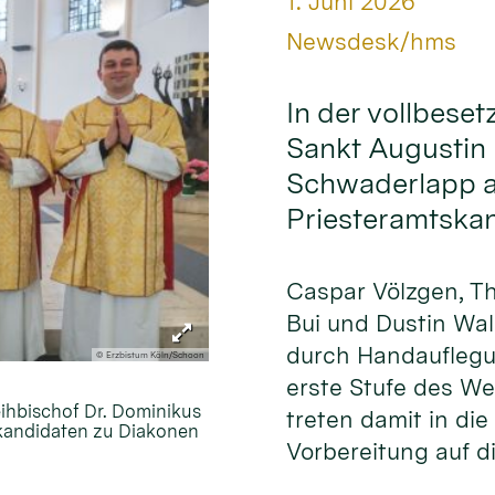
Datum:
1. Juni 2026
Von:
Newsdesk/hms
In der vollbeset
Sankt Augustin 
Schwaderlapp am
Priesteramtska
Caspar Völzgen, T
Bui und Dustin Wa
durch Handauflegu
© Erzbistum Köln/Schoon
erste Stufe des W
eihbischof Dr. Dominikus
treten damit in die
skandidaten zu Diakonen
Vorbereitung auf di