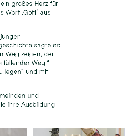
ein großes Herz für
s Wort ‚Gott‘ aus
 jungen
eschichte sagte er:
en Weg zeigen, der
erfüllender Weg.“
u legen“ und mit
emeinden und
sie ihre Ausbildung