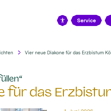
Service
ichten
Vier neue Diakone für das Erzbistum Kö
:
üllen“
e für das Erzbistu