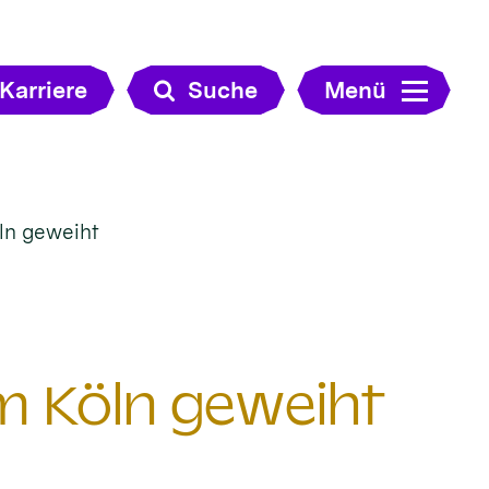
Karriere
Suche
Menü
ln geweiht
m Köln geweiht