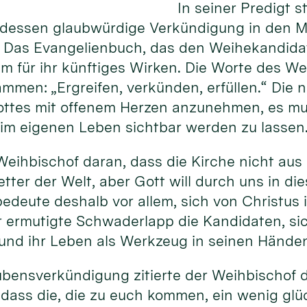
In seiner Predigt 
dessen glaubwürdige Verkündigung in den Mi
. Das Evangelienbuch, das den Weihekandidat
m für ihr künftiges Wirken. Die Worte des Wei
sammen: „Ergreifen, verkünden, erfüllen.“ Die
ottes mit offenem Herzen anzunehmen, es mu
im eigenen Leben sichtbar werden zu lassen
Weihbischof daran, dass die Kirche nicht aus 
etter der Welt, aber Gott will durch uns in di
bedeute deshalb vor allem, sich von Christus
r ermutigte Schwaderlapp die Kandidaten, si
 und ihr Leben als Werkzeug in seinen Hände
aubensverkündigung zitierte der Weihbischof d
, dass die, die zu euch kommen, ein wenig glü