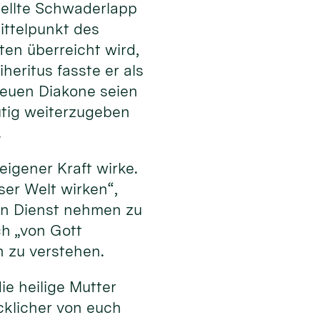
stellte Schwaderlapp
ttelpunkt des
en überreicht wird,
heritus fasste er als
 neuen Diakone seien
tig weiterzugeben
.
eigener Kraft wirke.
eser Welt wirken“,
 in Dienst nehmen zu
ch „von Gott
n zu verstehen.
ie heilige Mutter
cklicher von euch