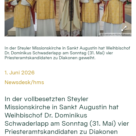
© Erzbistum Köln/Schoon
In der Steyler Missionskirche in Sankt Augustin hat Weihbischof
Dr. Dominikus Schwaderlapp am Sonntag (31. Mai) vier
Priesteramtskandidaten zu Diakonen geweiht.
Datum:
1. Juni 2026
Von:
Newsdesk/hms
In der vollbesetzten Steyler
Missionskirche in Sankt Augustin hat
Weihbischof Dr. Dominikus
Schwaderlapp am Sonntag (31. Mai) vier
Priesteramtskandidaten zu Diakonen