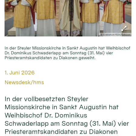
© Erzbistum Köln/Schoon
In der Steyler Missionskirche in Sankt Augustin hat Weihbischof
Dr. Dominikus Schwaderlapp am Sonntag (31. Mai) vier
Priesteramtskandidaten zu Diakonen geweiht.
Datum:
1. Juni 2026
Von:
Newsdesk/hms
In der vollbesetzten Steyler
Missionskirche in Sankt Augustin hat
Weihbischof Dr. Dominikus
Schwaderlapp am Sonntag (31. Mai) vier
Priesteramtskandidaten zu Diakonen