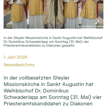
© Erzbistum Köln/Schoon
In der Steyler Missionskirche in Sankt Augustin hat Weihbischof
Dr. Dominikus Schwaderlapp am Sonntag (31. Mai) vier
Priesteramtskandidaten zu Diakonen geweiht.
Datum:
1. Juni 2026
Von:
Newsdesk/hms
In der vollbesetzten Steyler
Missionskirche in Sankt Augustin hat
Weihbischof Dr. Dominikus
Schwaderlapp am Sonntag (31. Mai) vier
Priesteramtskandidaten zu Diakonen