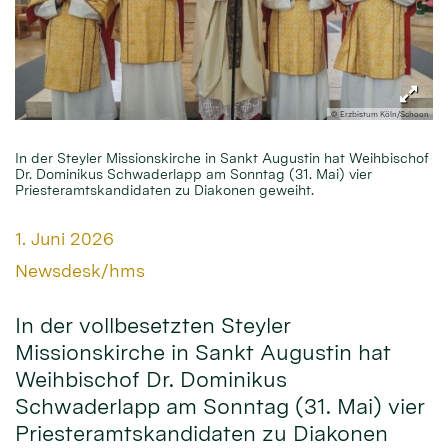
© Erzbistum Köln/Schoon
In der Steyler Missionskirche in Sankt Augustin hat Weihbischof
Dr. Dominikus Schwaderlapp am Sonntag (31. Mai) vier
Priesteramtskandidaten zu Diakonen geweiht.
Datum:
1. Juni 2026
Von:
Newsdesk/hms
In der vollbesetzten Steyler
Missionskirche in Sankt Augustin hat
Weihbischof Dr. Dominikus
Schwaderlapp am Sonntag (31. Mai) vier
Priesteramtskandidaten zu Diakonen