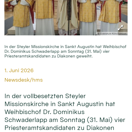
© Erzbistum Köln/Schoon
In der Steyler Missionskirche in Sankt Augustin hat Weihbischof
Dr. Dominikus Schwaderlapp am Sonntag (31. Mai) vier
Priesteramtskandidaten zu Diakonen geweiht.
Datum:
1. Juni 2026
Von:
Newsdesk/hms
In der vollbesetzten Steyler
Missionskirche in Sankt Augustin hat
Weihbischof Dr. Dominikus
Schwaderlapp am Sonntag (31. Mai) vier
Priesteramtskandidaten zu Diakonen