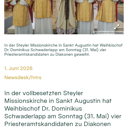
© Erzbistum Köln/Schoon
In der Steyler Missionskirche in Sankt Augustin hat Weihbischof
Dr. Dominikus Schwaderlapp am Sonntag (31. Mai) vier
Priesteramtskandidaten zu Diakonen geweiht.
Datum:
1. Juni 2026
Von:
Newsdesk/hms
In der vollbesetzten Steyler
Missionskirche in Sankt Augustin hat
Weihbischof Dr. Dominikus
Schwaderlapp am Sonntag (31. Mai) vier
Priesteramtskandidaten zu Diakonen