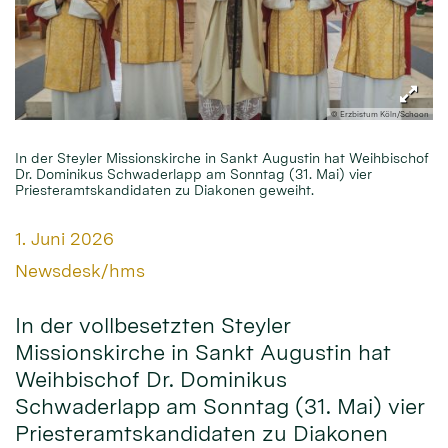
© Erzbistum Köln/Schoon
In der Steyler Missionskirche in Sankt Augustin hat Weihbischof
Dr. Dominikus Schwaderlapp am Sonntag (31. Mai) vier
Priesteramtskandidaten zu Diakonen geweiht.
Datum:
1. Juni 2026
Von:
Newsdesk/hms
In der vollbesetzten Steyler
Missionskirche in Sankt Augustin hat
Weihbischof Dr. Dominikus
Schwaderlapp am Sonntag (31. Mai) vier
Priesteramtskandidaten zu Diakonen