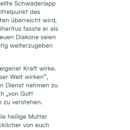
stellte Schwaderlapp
ttelpunkt des
en überreicht wird,
heritus fasste er als
 neuen Diakone seien
tig weiterzugeben
.
eigener Kraft wirke.
eser Welt wirken“,
 in Dienst nehmen zu
ch „von Gott
n zu verstehen.
ie heilige Mutter
cklicher von euch