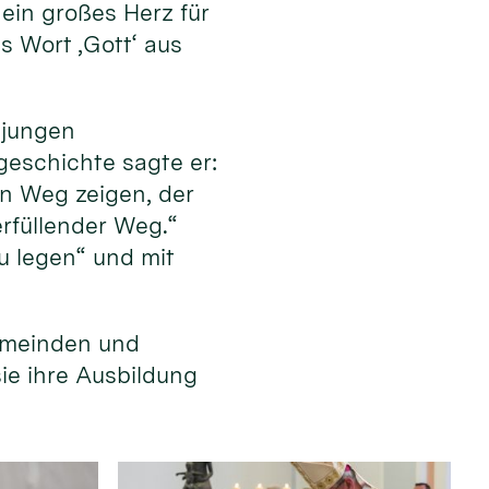
ein großes Herz für
s Wort ‚Gott‘ aus
 jungen
eschichte sagte er:
en Weg zeigen, der
erfüllender Weg.“
u legen“ und mit
emeinden und
sie ihre Ausbildung