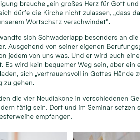
gung brauche „ein großes Herz für Gott und 
ich dürfe die Kirche nicht zulassen, „dass da
unserem Wortschatz verschwindet“.
wandte sich Schwaderlapp besonders an die
r. Ausgehend von seiner eigenen Berufungsg
 von jedem von uns was. Und er wird euch ein
st. Es wird kein bequemer Weg sein, aber ein 
laden, sich „vertrauensvoll in Gottes Hände z
g zu gehen.
en die vier Neudiakone in verschiedenen G
ldern tätig sein. Dort und im Seminar setzen 
Priesterweihe empfangen.