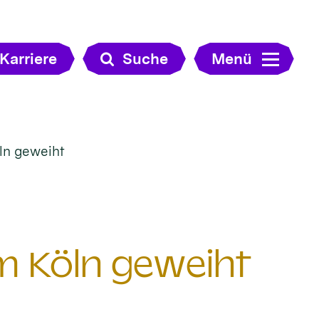
Karriere
Suche
Menü
ln geweiht
m Köln geweiht