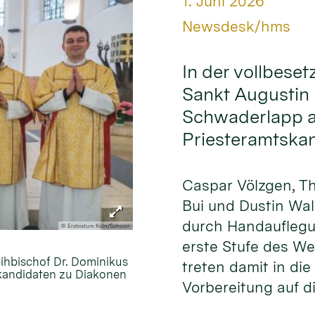
Datum:
1. Juni 2026
Von:
Newsdesk/hms
In der vollbeset
Sankt Augustin 
Schwaderlapp am
Priesteramtska
Caspar Völzgen, T
Bui und Dustin Wa
durch Handauflegu
© Erzbistum Köln/Schoon
erste Stufe des W
eihbischof Dr. Dominikus
treten damit in die
skandidaten zu Diakonen
Vorbereitung auf di