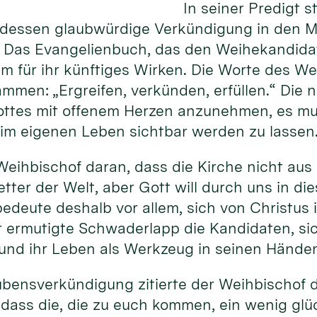
In seiner Predigt 
dessen glaubwürdige Verkündigung in den Mi
. Das Evangelienbuch, das den Weihekandidat
m für ihr künftiges Wirken. Die Worte des Wei
sammen: „Ergreifen, verkünden, erfüllen.“ Die
ottes mit offenem Herzen anzunehmen, es mu
im eigenen Leben sichtbar werden zu lassen
Weihbischof daran, dass die Kirche nicht aus 
etter der Welt, aber Gott will durch uns in di
bedeute deshalb vor allem, sich von Christus
r ermutigte Schwaderlapp die Kandidaten, si
 und ihr Leben als Werkzeug in seinen Hände
aubensverkündigung zitierte der Weihbischof d
, dass die, die zu euch kommen, ein wenig glü