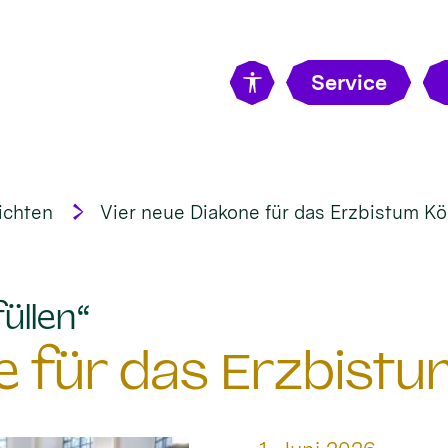
Service
ichten
Vier neue Diakone für das Erzbistum Kö
:
üllen“
e für das Erzbistu