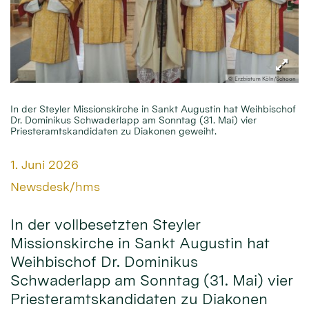
© Erzbistum Köln/Schoon
In der Steyler Missionskirche in Sankt Augustin hat Weihbischof
Dr. Dominikus Schwaderlapp am Sonntag (31. Mai) vier
Priesteramtskandidaten zu Diakonen geweiht.
Datum:
1. Juni 2026
Von:
Newsdesk/hms
In der vollbesetzten Steyler
Missionskirche in Sankt Augustin hat
Weihbischof Dr. Dominikus
Schwaderlapp am Sonntag (31. Mai) vier
Priesteramtskandidaten zu Diakonen